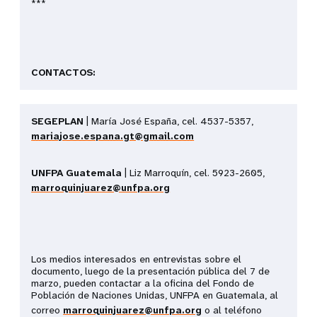
***
CONTACTOS:
SEGEPLAN
| María José España, cel. 4537-5357,
mariajose.espana.gt@gmail.com
UNFPA Guatemala
| Liz Marroquín, cel. 5923-2605,
marroquinjuarez@unfpa.org
Los medios interesados en entrevistas sobre el
documento, luego de la presentación pública del 7 de
marzo, pueden contactar a la oficina del Fondo de
Población de Naciones Unidas, UNFPA en Guatemala, al
correo
marroquinjuarez@unfpa.org
o al teléfono